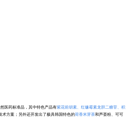
天然医药标准品，其中特色产品有
紫花前胡素、红镰霉素龙胆二糖苷、积
技术方案；另外还开发出了极具韩国特色的
荷香米芽茶
和芦荟粉、可可