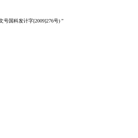
文号国科发计字
[2009]276
号
)
”