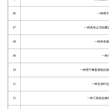
06
一种用于
07
一种具有止泻抗菌
08
一种具有催
09
一种
10
一种用于禽畜增免抗病
11
一种五加叶总
12
一种三萜组合物