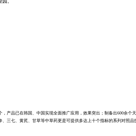
业园。
个，产品已在韩国、中国实现全面推广应用，效果突出；制备出
600
余个
参、三七、黄芪、甘草等中草药更是可提供多达上十个指标的系列对照品