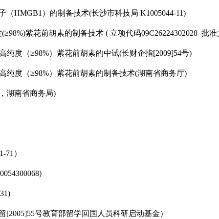
子（
HMGB1
）的制备技术
(
长沙市科技局
K1005044-11)
度
(
≥
98%)
紫花前胡素的制备技术
(
立项代码
09C26224302028
批准
高纯度（≥
98%
）紫花前胡素的中试
(
长财企指
[2009]54
号
)
高纯度（≥
98%
）紫花前胡素的制备技术
(
湖南省商务厅
)
，湖南省商务局
)
1-71
）
0054300068)
31)
留
[2005]55
号教育部留学回国人员科研启动基金）