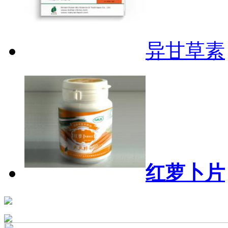
异甘草素
红萝卜片