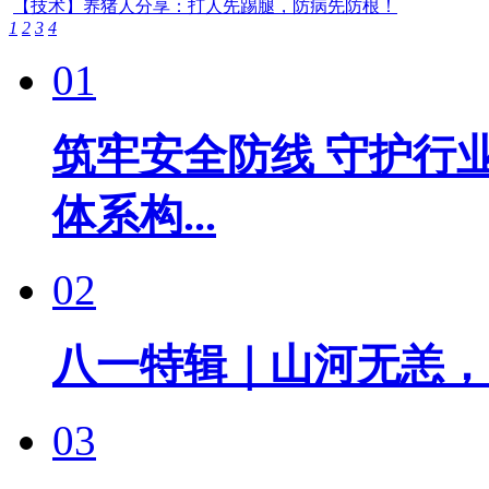
【技术】养猪人分享：打人先踢腿，防病先防根！
1
2
3
4
01
筑牢安全防线 守护行
体系构...
02
八一特辑｜山河无恙，
03