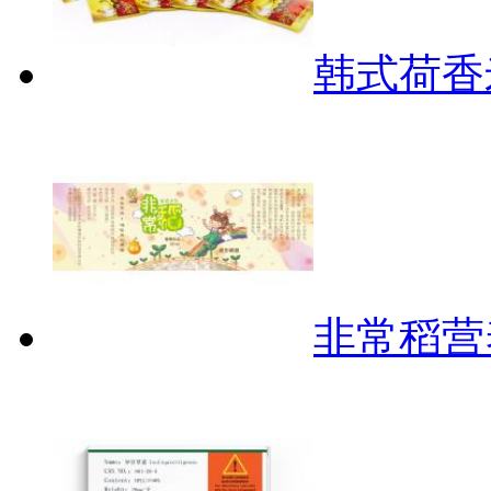
韩式荷香
非常稻营